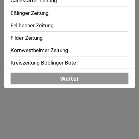
Cannstatter Zeitung
Eßlinger Zeitung
Fellbacher Zeitung
Filder-Zeitung
Kornwestheimer Zeitung
Kreiszeitung Böblinger Bote
Leonberg und Strohgäu mit Umgebung
Weiter
Marbacher Zeitung
Stadtausgabe Cannstatt
Stadtausgabe Filder
Stadtausgabe Innenstadt
Stadtausgabe Nord